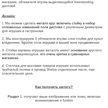
магазине,
обтекателя втулки
выделяющийся freestanding
дисплей.
Дизайн:
Мы можем сделать
металл круг включить стойку в набор
1.
отложенных изменений пола дисплея с
различным диаметром
для игрушек в гастрономе.
2.
Мы конструируем 3 обтекателя втулки слоя стойки для кукол
владением,
figurine
пола
игрушки
в вашей зоне продвижения.
3.
Стойка корзины игрушки металла имеет
основание
круглого
металла сверхмощное
, его очень крепка в сувенирных
магазинах
.
4.
Стеллаж для выставки товаров игрушек использовал
трубчатый поляка и провод Shelve отделенные части, там
спасительная цена.
Как получить цитату?
Раздел
1. получает ваши изображение или эскиз, включая
возникновение и funtion