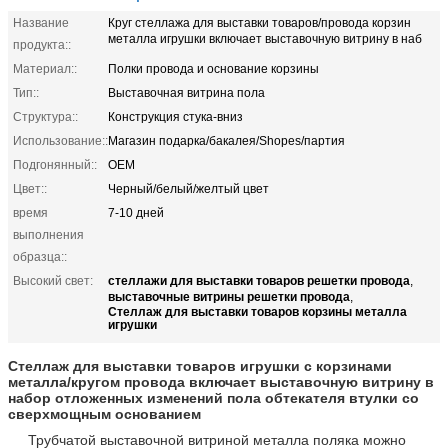
Название
Круг стеллажа для выставки товаров/провода корзин
металла игрушки включает выставочную витрину в наб
продукта::
Материал::
Полки провода и основание корзины
Тип::
Выставочная витрина пола
Структура::
Конструкция стука-вниз
Использование::
Магазин подарка/бакалея/Shopes/партия
Подгонянный::
OEM
Цвет::
Черный/белый/желтый цвет
время
7-10 дней
выполнения
образца::
стеллажи для выставки товаров решетки провода
Высокий свет:
,
выставочные витрины решетки провода
,
Стеллаж для выставки товаров корзины металла
игрушки
Стеллаж для выставки товаров игрушки с корзинами
металла/кругом провода включает выставочную витрину в
набор отложенных изменений пола обтекателя втулки
со
сверхмощным основанием
Трубчатой выставочной витриной металла поляка можно