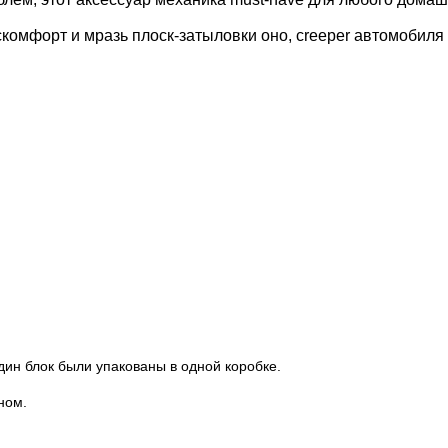
омфорт и мразь плоск-затыловки оно, creeper автомобиля м
ин блок были упакованы в одной коробке.
ном.