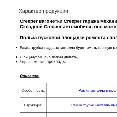
Характер продукции
Creeper вагонетки Creeper гаража механ
Складной Creeper автомобиля, оно може
Польза пусковой площадки ремонта спо
Рамка трубки квадрата металла будет иметь крепкую к
С рицинусом, оно легкий двигать,
прокладка
Черная мягкая
.
Описание:
Особенность:
Рамка металла и про
Структура:
Рамка трубки металла им