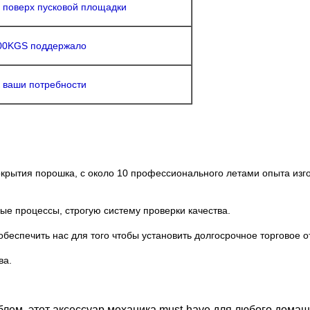
 поверх пусковой площадки
00KGS поддержало
к ваши потребности
крытия порошка, с около 10 профессионального летами опыта из
е процессы, строгую систему проверки качества.
беспечить нас для того чтобы установить долгосрочное торговое 
ва.
лем, этот аксессуар механика must-have для любого домаш