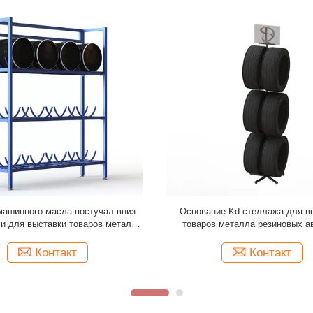
 ISO встал на сторону стойка
Бортовые стеллажи для выставк
колеса алюминиевого сплава 6
автозапчастей колес одного с т
рамки трубки металла
Контакт
Контакт