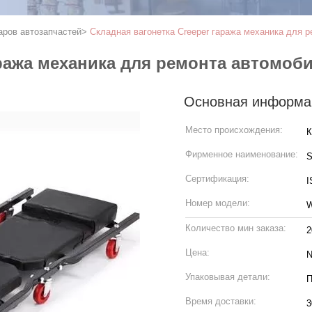
аров автозапчастей
>
Складная вагонетка Creeper гаража механика для 
аража механика для ремонта автомоб
Основная информа
Место происхождения:
К
Фирменное наименование:
S
Сертификация:
I
Номер модели:
Количество мин заказа:
2
Цена:
N
Упаковывая детали:
П
Время доставки:
3