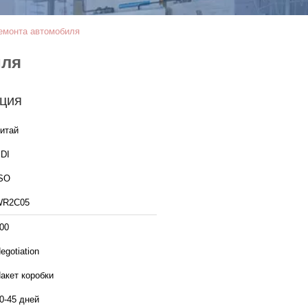
ремонта автомобиля
иля
ция
итай
DI
SO
WR2C05
00
egotiation
акет коробки
0-45 дней