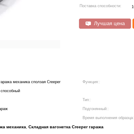
Поставка способности:
1
Лучшая цена
 гаража механика сползая Creeper
Функция::
 способный
Тип::
араж
Подгонянный::
Время выполнения образца:
ажа механика
Складная вагонетка Creeper гаража
,