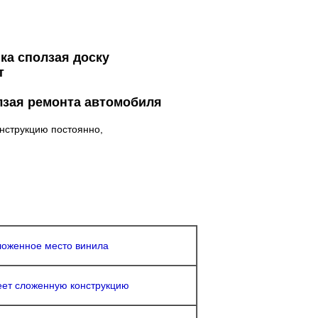
ика сползая доску
т
лзая ремонта автомобиля
онструкцию постоянно,
ложенное место винила
еет сложенную конструкцию