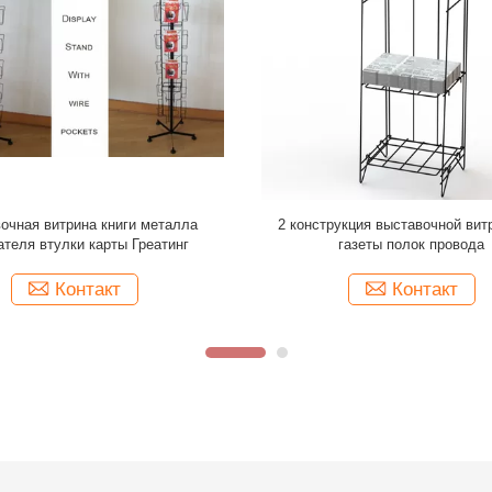
в обтекателя втулки провода
4 столбца поворачивая выста
очная витрина книги металла
витрину книги металла с основан
робных ротатабельная черная
кс Д1.5» кс Х8» МДФ
Контакт
Контакт