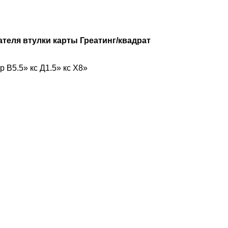
теля втулки карты Греатинг/квадрат
 В5.5» кс Д1.5» кс Х8»