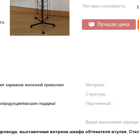
Поставка способности:
1
Лучшая цена
ниг карманов железной проволоки
Материал::
Структура::
еопродукции/магазин подарка/
Подгонянный::
Время выполнения образца:
провода
выставочная витрина шкафа обтекателя втулки
Стел
,
,