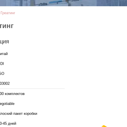
 Греатинг
тинг
ция
итай
DI
SO
03002
00 комплектов
egotiable
лоский пакет коробки
0-45 дней