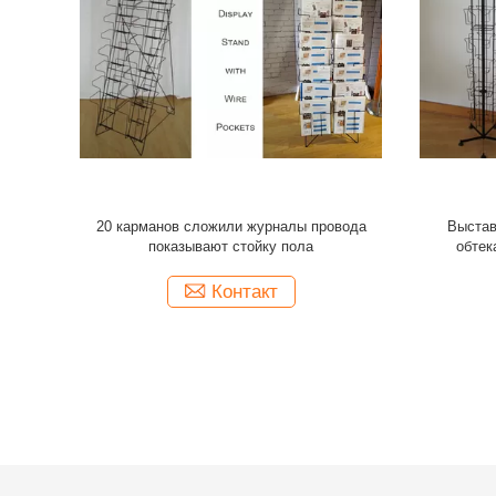
обтекателя
Выставочная витрина книги металла
Кармано
карманов
вращения 360 градусов для сторон DVD 4
выстав
придает квадратную форму форме
низкоп
Контакт