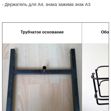
- Держатель для A4, знака зажима знак A3
Трубчатое основание
Обот