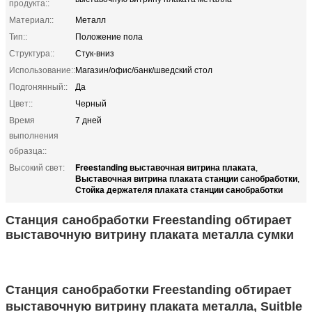
продукта::
Материал::
Металл
Тип::
Положение пола
Структура::
Стук-вниз
Использование::
Магазин/офис/банк/шведский стол
Подгонянный::
Да
Цвет::
Черный
Время
7 дней
выполнения
образца::
Freestanding выставочная витрина плаката
Высокий свет:
,
Выставочная витрина плаката станции санобработки
,
Стойка держателя плаката станции санобработки
Станция санобработки Freestanding обтирает
выставочную витрину плаката металла сумки
Станция санобработки Freestanding обтирает
выставочную витрину плаката металла
,
Suitble