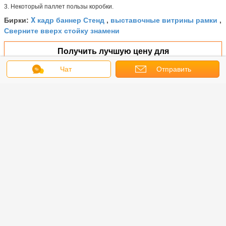
3.
Некоторый паллет пользы коробки.
X кадр баннер Стенд
выставочные витрины рамки
Бирки:
,
,
Сверните вверх стойку знамени
Получить лучшую цену для
Чат
Отправить
запрос
Выставочная витрина плаката
станции санобработки
Freestanding
Продолжать
Стойка дисплея плаката
Больше
кие
Стойка пола
Стойка
Черная
Склад
вочные
металла
санобработки
лоснистая
откры