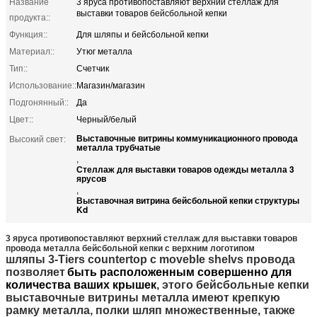
Название
3 яруса противопоставляют верхний стеллаж для
выставки товаров бейсбольной кепки
продукта::
Функция::
Для шляпы и бейсбольной кепки
Материал::
Утюг металла
Тип::
Счетчик
Использование::
Магазин/магазин
Подгонянный::
Да
Цвет::
Черный/белый
Выставочные витрины коммуникационного провода
Высокий свет:
металла трубчатые
,
Стеллаж для выставки товаров одежды металла 3
ярусов
,
Выставочная витрина бейсбольной кепки структуры
Kd
3 яруса противопоставляют верхний стеллаж для выставки товаров
провода металла бейсбольной кепки с верхним логотипом
шляпы 3-Tiers countertop с moveble shelvs провода
позволяет
быть расположенным совершенно для
количества ваших крышек
, этого бейсбольные кепки
выставочные витрины металла имеют крепкую
рамку металла, полки шляп множественные, также