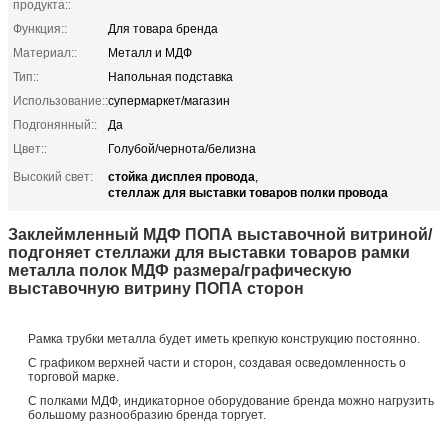
продукта::
Функция::
Для товара бренда
Материал::
Металл и МДФ
Тип::
Напольная подставка
Использование::
супермаркет/магазин
Подгонянный::
Да
Цвет::
Голубой/чернота/белизна
стойка дисплея провода
Высокий свет:
,
стеллаж для выставки товаров полки провода
Заклеймленный МДФ ПОПА выставочной витриной/
подгоняет стеллажи для выставки товаров рамки
металла полок МДФ размера/графическую
выставочную витрину ПОПА сторон
Рамка трубки металла будет иметь крепкую конструкцию постоянно.
С графиком верхней части и сторон, создавая осведомленность о
торговой марке.
С полками МДФ, индикаторное оборудование бренда можно нагрузить
большому разнообразию бренда торгует.