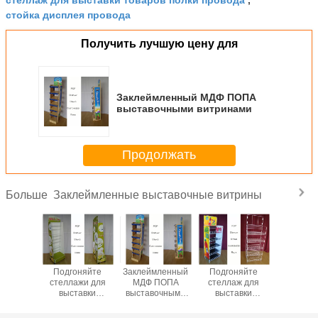
стойка дисплея провода
Получить лучшую цену для
Заклеймленный МДФ ПОПА
выставочными витринами
Продолжать
Заклеймленные выставочные витрины
Больше
вочные
Подгоняйте
Заклеймленный
Подгоняйте
Полки 5
 трубки
стеллажи для
МДФ ПОПА
стеллаж для
черн
алла
выставки
выставочными
выставки
акрил
мленные
товаров провода
витринами
товаров полки
клейм
ой с
металла
провода
выстав