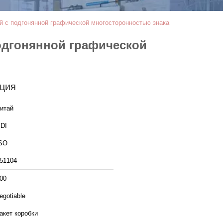
 с подгонянной графической многосторонностью знака
одгонянной графической
ция
итай
DI
SO
51104
00
egotiable
акет коробки