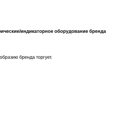
афические/индикаторное оборудование бренда
бразию бренда торгует.