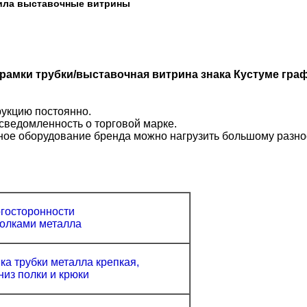
мила выставочные витрины
 рамки трубки/выставочная витрина знака Кустуме гр
рукцию постоянно.
сведомленность о торговой марке.
ное оборудование бренда можно нагрузить большому разноо
госторонности
полками металла
ка трубки металла крепкая,
из полки и крюки