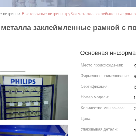
е витрины
>
Выставочные витрины трубки металла заклеймленные рамкой
металла заклеймленные рамкой с п
Основная информа
Место происхождения:
К
Фирменное наименование:
S
Сертификация:
I
Номер модели:
1
Количество мин заказа:
2
Цена:
n
Упаковывая детали:
п