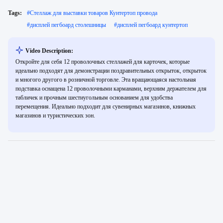
Tags:
#
Стеллаж для выставки товаров Кунтертоп провода
#
дисплей пегбоард столешницы
#
дисплей пегбоард кунтертоп
Video Description:
Откройте для себя 12 проволочных стеллажей для карточек, которые
идеально подходят для демонстрации поздравительных открыток, открыток
и многого другого в розничной торговле. Эта вращающаяся настольная
подставка оснащена 12 проволочными карманами, верхним держателем для
табличек и прочным шестиугольным основанием для удобства
перемещения. Идеально подходит для сувенирных магазинов, книжных
магазинов и туристических зон.